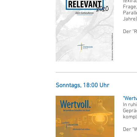
(extra
Frage,
Parall
Jahre
Der "R
Sonntags, 18:00 Uhr
"Wertv
In ruh
Gepräg
kompl
Der "W